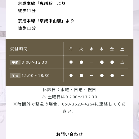
京成本線「鬼越駅」より
徒歩11分
京成本線「京成中山駅」より
徒歩11分
受付時間
月
火
水
木
金
土
9:00～12:30
●
●
－
●
●
△
午前
15:00～18:30
●
●
－
●
●
－
午後
休診日：水曜・日曜・祝日
△ 土曜日は9：00～13：30
※時間外で緊急の場合、
050-3623-4264
に連絡してくだ
さい。
お問い合わせ